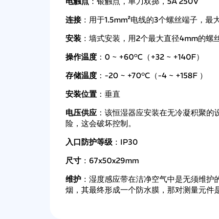
电触点
：银触点，单刀双掷，5A 250V
连接
：用于1.5mm²电线的3个螺丝端子，最大
安装
：墙式安装，用2个最大直径4mm的螺丝，
操作温度
：0 ~ +60°C（+32 ~ +140F）
存储温度
：-20 ~ +70°C（-4 ~ +158F ）
安装位置
：垂直
电压供应
：该恒湿器应安装在无冷凝积聚的设
险，这会破坏控制。
入口防护等级
：IP30
尺寸
：67x50x29mm
维护
：湿度感应带在洁净空气中是无须维护
烟，其最终形成一个防水膜，那对测量元件