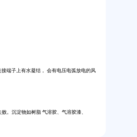
连接端子上有水凝结， 会有电压电弧放电的风
败。沉淀物如树脂 气溶胶、气溶胶漆、