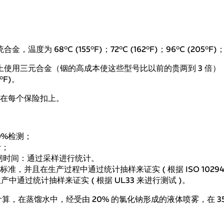
为 68°C (155°F)；72°C (162°F)；96°C (205°F)；103
用三元合金（铟的高成本使这些型号比以前的贵两到 3 倍），温度 为 60
2°F)。
印在每个保险扣上。
0%检测；
计；
升的跳闸时间：通过采样进行统计。
符合标准，并且在生产过程中通过统计抽样来证实 ( 根据 ISO 10294
通过统计抽样来证实 ( 根据 UL33 来进行测试 )。
重量计算，在蒸馏水中，经受由 20% 的氯化钠形成的液体喷雾，在 35°