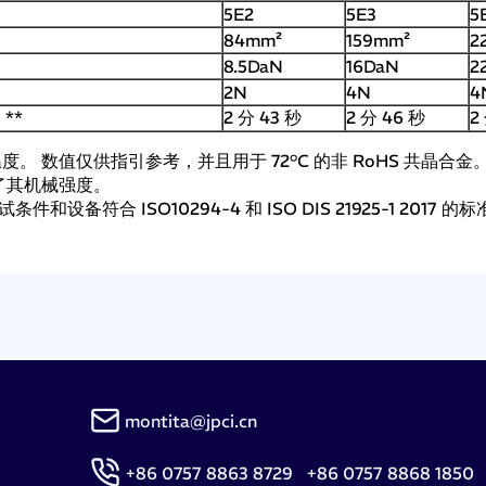
5E2
5E3
5
84mm²
159mm²
2
8.5DaN
16DaN
2
2N
4N
4
 **
2 分 43 秒
2 分 46 秒
2
 数值仅供指引参考，并且用于 72°C 的非 RoHS 共晶合金。温
了其机械强度。
备符合 ISO10294-4 和 ISO DIS 21925-1 2017 的标
montita@jpci.cn
+86 0757 8863 8729 +86 0757 8868 1850