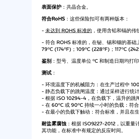
表面保护
：共晶合金。
符合RoHS
：这些保险扣可有两种版本：
-
未达到 ROHS 标准的
，使用含铅和镉的传统合金，温度
- 符合 ROHS 标准的，在铋、锡和铟的基础上使
79°C (174°F)；109°C (228°F)；117°C (24
鉴别
：型号、温度单位 °C 和制造日期均打
测试
：
- 环境温度下的机械阻力：在生产过程中 10
- 静态负载下的跳闸温度：通过采样进行统
- 根据 ISO 10294-4，在负载下，温
- 在 60°C 或 90°C 持续一小时的负载：
- 在最小的负载下触动：符合标准，并且在生产中
耐盐雾腐蚀
：根据 ISO9227-2012，以
其功能，在标准中有规定的反应时间。