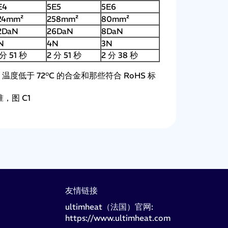
E4
5E5
5E6
24mm²
258mm²
80mm²
2DaN
26DaN
8DaN
N
4N
3N
 分 51 秒
2 分 51 秒
2 分 38 秒
度低于 72°C 的合金和那些符合 RoHS 标
准，图 C1
友情链接
ultimheat（法国）官网:
https://www.ultimheat.com