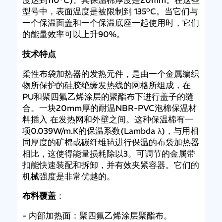
度达到110°C)。其保温棉厚度是20mm。在这些
型号中，表面温度是被限制到 135°C。当它们与
一个保温面盖和一个保温底座一起使用时，它们
的能量效率可以上升90%。
技术特点
柔性布袋加热器的发热元件，是由一个金属编织
物所保护的硅胶绝缘发热线的网格所组成，在
PU和聚四氟乙烯涂层的聚酯布下进行盖子的缝
合。一块20mm厚的耐温NBR-PVC泡棉保温材
料插入 在发热网和外壁之间。这种保温棉有一
项0.039W/m.K的保温系数(Lambda λ)，与用相
同厚度的矿棉或碳纤维毡进行保温的布袋加热器
相比，这使得能量损耗除以3。可调节的金属带
扣能快速装配和拆卸，并有效夹紧容器。它们的
机械强度是非常优越的。
布料覆盖
：
- 内部加热面：聚四氟乙烯涂层聚酯布。