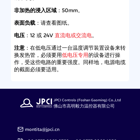
非加热的浸入区域
：50mm。
表面负载
：请查看图纸。
电压
：12 或 24V
直流
电
或交流
电
。
注意
：在低电压通过一台温度调节装置设备来转
换发热管，必须要用
低
电压专
用
的设备进行操
作，受这些电路的重要强度。同样地，电源电缆
的截面必须要适用。
JPCI Controls (Foshan Gaoming) Co.,Ltd
佛山市高明毅力温控器有限公司
montita@jpci.cn