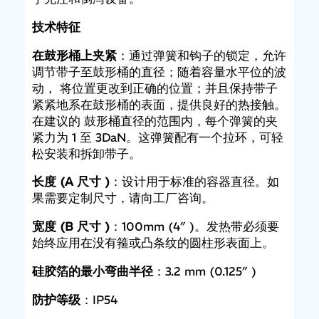
技术特征
在鼓形桶上夹紧
：通过弹簧和钩子的锁定，允许
调节带子至鼓形桶的直径；随着容量水平位的波
动， 将位置更改到正确的位置；并且保持带子
紧紧地系在鼓形桶的表面，提供良好的热接触。
在建议的 鼓形桶直径的范围内，每个弹簧的夹
紧力为 1 至 3DaN。这弹簧配有一个拉环，可轻
松安装和拆卸带子。
长度 (A 尺寸 )
：设计用于标准的容器直径。如
果需要定制尺寸，请向工厂咨询。
宽度 (B 尺寸 )
：100mm (4″ )。发热带必须要
始终应用在没有箍或凸条纹的圆柱形表面上。
硅胶箔的最小弯曲半径
：3.2 mm (0.125″ )
防护等级
：IP54