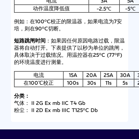
电流
3A
5A
动作温度降低值
-2.5℃
-5℃
例如：在100°C校正的限温器，如果电流为7安
培，则在90°C切断。
短路跳闸时间
：如果因任何原因电路过载，限温
器将自动打开。下表提供了以秒为单位的跳闸，
具体取决于过载情况。用温控器在25°C (77°F)
的环境温度进行测量。
电流
15A
20A
25A
30A
在100℃校正
100s
30s
11s
5s
分类：
气体： II 2G Ex mb IIC T4 Gb
粉尘： II 2D Ex mb IIIC T125°C Db