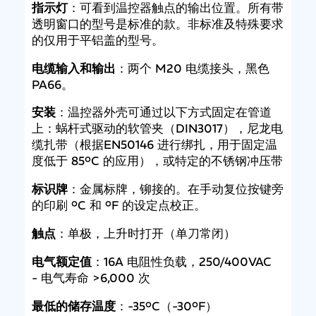
指示灯
：可看到温控器触点的输出位置。所有带
透明窗口的型号是标准的款。非标准及特殊要求
的仅用于平铝盖的型号。
电缆输入和输出
：两个 M20 电缆接头，黑色
PA66。
安装
：温控器外壳可通过以下方式固定在管道
上：蜗杆式驱动的软管夹（DIN3017），尼龙电
缆扎带（根据EN50146 进行绑扎，用于固定温
度低于 85ºC 的应用），或特定的不锈钢冲压带
标识牌
：金属标牌，铆接的。在手动复位按键旁
的印刷 ºC 和 ºF 的设定点校正。
触点
：单极，上升时打开（单刀常闭）
电气额定值
：16A 电阻性负载，250/400VAC
- 电气寿命 >6,000 次
最低的储存温度
：-35ºC（-30ºF）