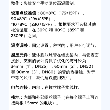
动作
：失效安全手动复位高温限制。
设定点校准值
：80±8ºC（176±15ºF），
90±8ºC（194±15ºF），
110±8ºC（230±15ºF）。根据要求可选择其他
校准温度，在 30ºC 和 110ºC（85ºF 和
230ºF）之间。
温度调整
：固定设置，密封的，用户不可调节。
感应元件
：液体膨胀球管在铝支架内，与管表面
接触。支架的设计提供了优化的与外径为
34mm（1”，DN25），60mm（2”，DN50）
和 90mm（3”，DN80）的管的热接触。对于
中等的尺寸，我们建议使用热油。
电气连接
：内部，在螺丝端子接线柱。
接地
：内部和外部螺丝端子（在每个端子上可连
接两根 1.5mm² 的电线）。