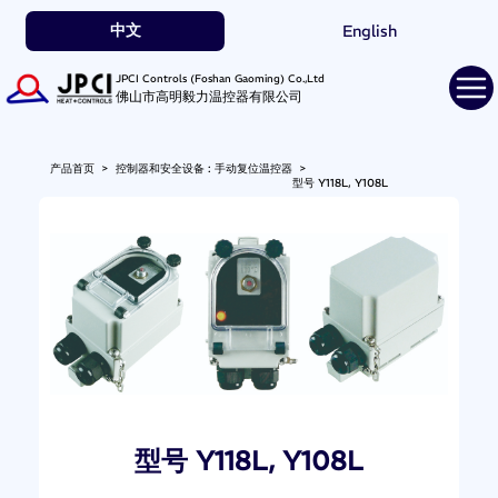
中文
English
JPCI Controls (Foshan Gaoming) Co.,Ltd
佛山市高明毅力温控器有限公司
产品首页
>
控制器和安全设备 : 手动复位温控器
>
型号 Y118L, Y108L
型号 Y118L, Y108L