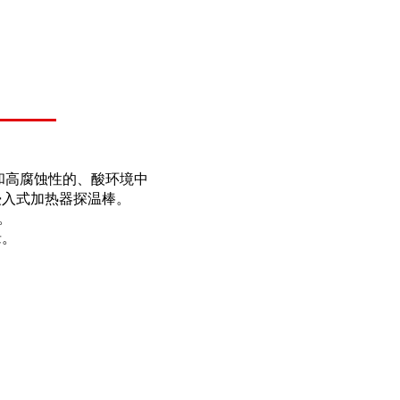
和高腐蚀性的、酸环境中
浸入式加热器探温棒。
。
缘。