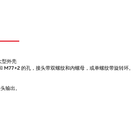
大型外壳
2½" 和 M77×2 的孔，接头带双螺纹和内螺母，或单螺纹带旋转环。
缆接头输出。