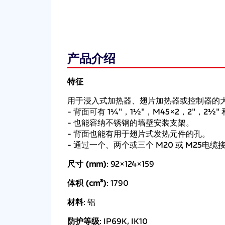
产品介绍
特征
用于浸入式加热器、翅片加热器或控制器的
- 背面可有 1¼"，1½"，M45×2，2"，
- 也能容纳不锈钢的墙壁安装支架。
- 背面也能有用于翅片式发热元件的孔。
- 通过一个、两个或三个 M20 或 M25电
尺寸 (mm)
: 92×124×159
体积 (cm³)
: 1790
材料
: 铝
防护等级
: IP69K, IK10