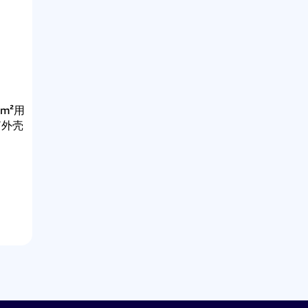
mm²用
”外壳