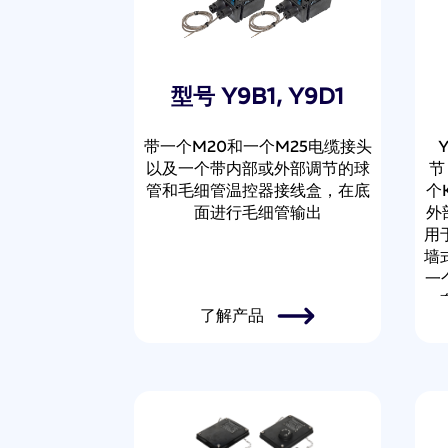
型号 Y9B1, Y9D1
带一个M20和一个M25电缆接头
以及一个带内部或外部调节的球
节
管和毛细管温控器接线盒，在底
个
面进行毛细管输出
外
用
墙
一
一
了解产品
个
的
温
½
寸