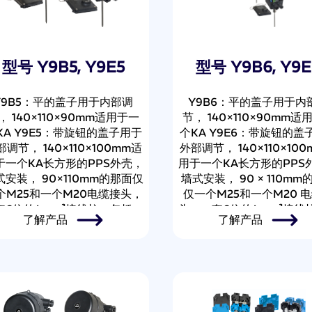
型号 Y9B5, Y9E5
型号 Y9B6, Y9E
Y9B5：平的盖子用于内部调
Y9B6：平的盖子用于内
， 140×110×90mm适用于一
节， 140×110×90mm适
KA Y9E5：带旋钮的盖子用于
个KA Y9E6：带旋钮的盖
部调节， 140×110×100mm适
外部调节， 140×110×10
于一个KA长方形的PPS外壳，
用于一个KA长方形的PPS
式安装， 90×110mm的那面仅
墙式安装， 90 × 110mm
个M25和一个M20电缆接头，
仅一个M25和一个M20 
套6位的4mm²接线柱，包括一
头，一套6位的4mm²接线
了解产品
了解产品
地线接线柱。感温棒和毛细管
括 一个地线接线柱。感温
输出位于背面的探温棒内。低
细管的输出位于背面的探
的最高设定点(≤300℃)，带
内。高温的最高设定点(>3
" 螺纹的探温棒(可选其他尺
≤500℃)，带热交换器和 ½
)。需注明探温棒长度。额定电
纹的探温棒(可选其他尺寸
流最高可达25A。
注明探温棒长度。额定电