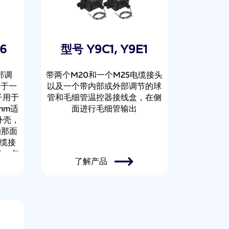
6
型号 Y9C1, Y9E1
部调
带两个M20和一个M25电缆接头
用于一
以及一个带内部或外部调节的球
子用于
管和毛细管温控器接线盒，在侧
0mm适
面进行毛细管输出
外壳，
的那面
电缆接
柱，包
了解产品
棒和毛
温棒
00
" 螺
)。需
流最高